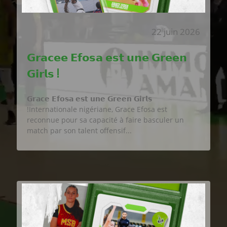
22 juin 2026
𝗚𝗿𝗮𝗰𝗲𝗲 𝗘𝗳𝗼𝘀𝗮 𝗲𝘀𝘁 𝘂𝗻𝗲 𝗚𝗿𝗲𝗲𝗻
𝗚𝗶𝗿𝗹𝘀 !
𝗚𝗿𝗮𝗰𝗲 𝗘𝗳𝗼𝘀𝗮 𝗲𝘀𝘁 𝘂𝗻𝗲 𝗚𝗿𝗲𝗲𝗻 𝗚𝗶𝗿𝗹𝘀
!Internationale nigériane, Grace Efosa est
reconnue pour sa capacité à faire basculer un
match par son talent offensif...