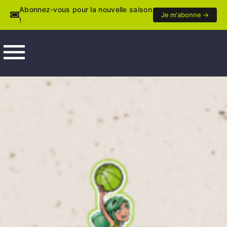
Abonnez-vous pour la nouvelle saison
Je m'abonne →
!
menu