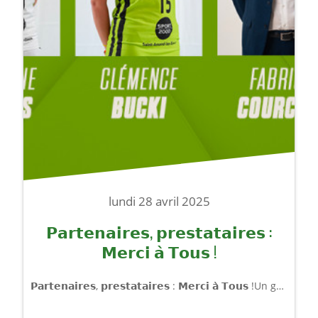
lundi 28 avril 2025
𝗣𝗮𝗿𝘁𝗲𝗻𝗮𝗶𝗿𝗲𝘀, 𝗽𝗿𝗲𝘀𝘁𝗮𝘁𝗮𝗶𝗿𝗲𝘀 :
𝗠𝗲𝗿𝗰𝗶 𝗮̀ 𝗧𝗼𝘂𝘀 !
𝗣𝗮𝗿𝘁𝗲𝗻𝗮𝗶𝗿𝗲𝘀, 𝗽𝗿𝗲𝘀𝘁𝗮𝘁𝗮𝗶𝗿𝗲𝘀 : 𝗠𝗲𝗿𝗰𝗶 𝗮̀ 𝗧𝗼𝘂𝘀 !Un grand MERCI à tous nos partenaires (publics et privés) et prestataires qui ont rendu chaque événement unique et qui nous ont soutenus cette saison !- 𝗡𝗦𝗔 pour la mise à disposition des lumières- 𝗣𝗵𝗶𝗹𝗶𝗽𝗽𝗲 𝗡𝗮𝗯𝗮𝗶𝘀 et 𝗟𝗼𝗴𝗮𝗻 𝗥𝗼𝘃𝗶𝘃𝗲, nos speakers survoltés qui ont enflammé la salle- 𝗪𝗲 𝗔𝗿𝗲 𝗖𝗵𝗲𝗲𝗿𝗹𝗲𝗮𝗱𝗲𝗿𝘀, pour leur acrobaties !- Nos traiteurs VIP, 𝗠𝗮𝘅𝗶𝗺𝗲 𝗧𝗿𝗮𝗶𝘁𝗲𝘂𝗿 et 𝗡𝗲𝗹𝗹𝘆 𝗡𝗲𝗹𝗹𝗼, pour leur délicieuse cuisine qui régale chaque soirée VIP- 𝗖𝗼𝘂𝗽𝗲𝘇, notre fournisseur de boissons- 𝗧𝗵𝗲 𝗧𝗿𝗮𝗳𝗳𝗶𝗰, le groupe de musique qui a animé vos soirées VIP- 𝗟𝗲 𝗣𝗮𝘀𝗶𝗻𝗼, partenaire du Patouche Game et du shoot mythique du milieu de terrain- 𝗟𝗲 𝗕𝗶𝘀𝘁𝗿𝗼𝘁 𝗱𝗲 𝗣𝗮𝗿𝗶𝘀, pour la mise à disposition des tap tap à chaque match- 𝗦𝗰𝗼𝗼𝗽𝗶 𝗺𝗲́𝗱𝗶𝗮 by Stéphane Philippe : pour la création des spots leds- 𝗜𝗦𝗚 𝗦𝗽𝗼𝗿𝘁 𝗕𝘂𝘀𝗶𝗻𝗲𝘀𝘀 𝗠𝗮𝗻𝗮𝗴𝗲𝗺𝗲𝗻𝘁 𝗟𝗶𝗹𝗹𝗲 : Pour les stagiaires au top pendant toute la saison- Et un grand merci au 𝗖𝗵’𝘁𝗶 𝗚𝗲́𝗻𝗲́𝗽𝗶, une boisson qui incarne l’esprit chaleureux de notre région.Votre soutien fait de nous ce que nous sommes : une grande famille verte.𝗘𝗻𝘀𝗲𝗺𝗯𝗹𝗲, 𝗼𝗻 𝗰𝗼𝗻𝘁𝗶𝗻𝘂𝗲 𝗮̀ 𝗮𝗹𝗹𝗲𝗿 𝘁𝗼𝘂𝗷𝗼𝘂𝗿𝘀 𝗽𝗹𝘂𝘀 𝗵𝗮𝘂𝘁 !