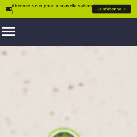
Abonnez-vous pour la nouvelle saison
Je m'abonne →
!
menu