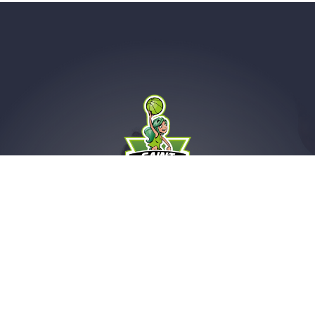
Saint-Amand Hainaut Basket
Avenue d'Intervilles
59230 Saint-Amand-Les-Eaux