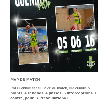
𝗠𝗩𝗣 𝗗𝗨 𝗠𝗔𝗧𝗖𝗛
Ewl Guennoc est élu MVP du match, elle cumule 𝟱
𝗽𝗼𝗶𝗻𝘁𝘀, 𝟰 𝗿𝗲𝗯𝗼𝗻𝗱𝘀, 𝟰 𝗽𝗮𝘀𝘀𝗲𝘀, 𝟲 𝗶𝗻𝘁𝗲𝗿𝗰𝗲𝗽𝘁𝗶𝗼𝗻𝘀, 𝟭
𝗰𝗼𝗻𝘁𝗿𝗲, 𝗽𝗼𝘂𝗿 𝟭𝟲 𝗱'𝗲́𝘃𝗮𝗹𝘂𝗮𝘁𝗶𝗼𝗻𝘀 !