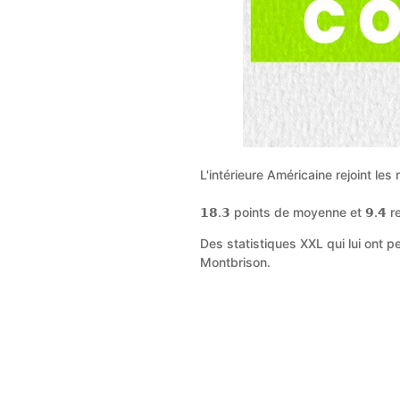
L'intérieure Américaine rejoint les
𝟭𝟴.𝟯 points de moyenne et 𝟵.𝟰 
Des statistiques XXL qui lui ont permis
Montbrison.
Après une saison exceptionnelle, K
illustrée :
MVP de la 12e journée de LFB face
MVP de la 20e journée de LFB face