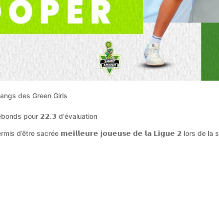
 rangs des Green Girls
rebonds pour 𝟮𝟮.𝟯 d'évaluation
 d’être sacrée 𝗺𝗲𝗶𝗹𝗹𝗲𝘂𝗿𝗲 𝗷𝗼𝘂𝗲𝘂𝘀𝗲 𝗱𝗲 𝗹𝗮 𝗟𝗶𝗴𝘂𝗲 𝟮 lors 
endall avait décidé de relever le défi de la Ligue Féminine avec Cha
 à Bourges : 20 points – 22 d’éval
 à Montpellier : 21 points – 24 d’éval