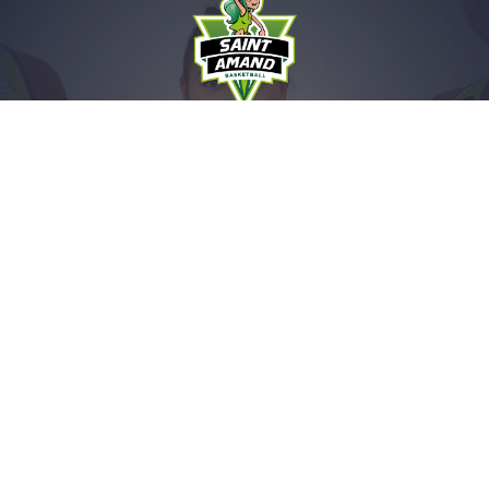
Saint-Amand Hainaut Basket
Avenue d'Intervilles
59230 Saint-Amand-Les-Eaux
Accueil: 03.27.45.17.26
Billeterie: sahb-commercial@orange.fr