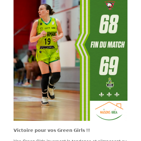
𝗩𝗶𝗰𝘁𝗼𝗶𝗿𝗲 𝗽𝗼𝘂𝗿 𝘃𝗼𝘀 𝗚𝗿𝗲𝗲𝗻 𝗚𝗶𝗿𝗹𝘀 !!!