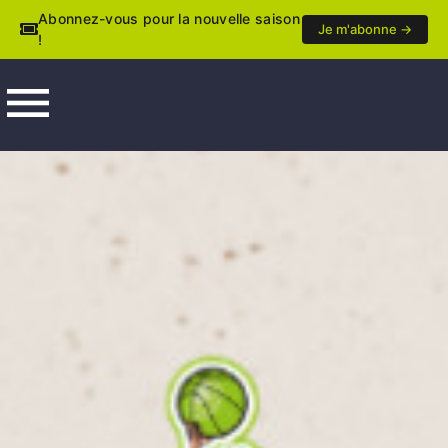
Abonnez-vous pour la nouvelle saison
Je m'abonne →
!
menu