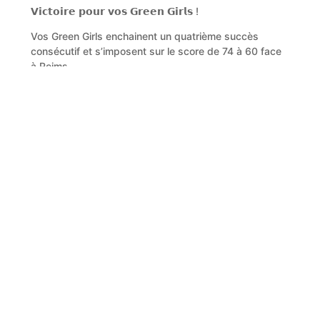
𝗩𝗶𝗰𝘁𝗼𝗶𝗿𝗲 𝗽𝗼𝘂𝗿 𝘃𝗼𝘀 𝗚𝗿𝗲𝗲𝗻 𝗚𝗶𝗿𝗹𝘀 !
Vos Green Girls enchainent un quatrième succès
consécutif et s’imposent sur le score de 74 à 60 face
à Reims.
𝗩𝗼𝘀 𝗚𝗿𝗲𝗲𝗻 𝗚𝗶𝗿𝗹𝘀 𝗶𝗿𝗼𝗻𝘁 𝗱𝗲́𝗳𝗶𝗲𝗿 𝗠𝗼𝗻𝘁𝗯𝗿𝗶𝘀𝗼𝗻 𝗲𝗻
𝟭/𝟰 𝗱𝗲 𝗳𝗶𝗻𝗮𝗹𝗲 𝗱𝗲 𝗽𝗹𝗮𝘆𝗼𝗳𝗳𝘀 !
𝗟𝗲𝘀 𝘀𝗰𝗼𝗿𝗲𝘂𝘀𝗲𝘀 : Sarr 11 pts, Mavuanga 14 pts,
Dréano-Trécant 3 pts, Moïse 4 pts, Lithard 13 pts,
Gueye 4 pts, Djoko 9 pts, Cooper 16 pts
Vos Green Girls recevront sur leur parquet Montbrison
dans le cadre du 1/4 de finale aller ce samedi à 20H00
Le score du match vous est présenté par
MAISONS
KREA
Nos derniers articles